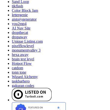
Sand Loop
tikflash
Color Block Jam
lettergenie
aistorygenerator
you2mp4
AI Nav Site
dropthecat
dropaway
Unique Listing.com
pixelflowlevel
monumentvalley 3
hexa away
brain test level
Hotpot Flow
catdom
tonn tone
Wizard Alchemy
taskbarhero
gakuran codes