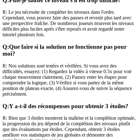
Q:
Puis-je sauter ce niveau s'il est trop difficile?
R:
Le jeu nécessite de compléter les niveaux dans l'ordre.
Cependant, vous pouvez faire des pauses et revenir plus tard avec
une perspective fraîche. De nombreux joueurs trouvent les niveaux
difficiles plus faciles après s'être reposés et avoir regardé notre
tutoriel plusieurs fois.
Q:
Que faire si la solution ne fonctionne pas pour
moi?
R:
Nos solutions sont testées et vérifiées. Si vous avez des
difficultés, essayez: (1) Regardez la vidéo à vitesse 0.5x pour voir
chaque mouvement clairement, (2) Pausez entre les étapes pour
comprendre la logique, (3) Vérifiez si vous partez de la même
position de plateau exacte, (4) Assurez-vous de suivre la séquence
précisément.
Q:
Y a-t-il des récompenses pour obtenir 3 étoiles?
R:
Bien que 3 étoiles montrent la maîtrise et la complétion optimale,
la progression du jeu dépend de la complétion des niveaux plutôt
que des évaluations par étoiles. Cependant, obtenir 3 étoiles
améliore vos statistiques de jeu globales et démontre des