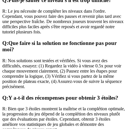
Q:
Puis-je sauter ce niveau s'il est trop difficile?
R:
Le jeu nécessite de compléter les niveaux dans l'ordre.
Cependant, vous pouvez faire des pauses et revenir plus tard avec
une perspective fraîche. De nombreux joueurs trouvent les niveaux
difficiles plus faciles après s'être reposés et avoir regardé notre
tutoriel plusieurs fois.
Q:
Que faire si la solution ne fonctionne pas pour
moi?
R:
Nos solutions sont testées et vérifiées. Si vous avez des
difficultés, essayez: (1) Regardez la vidéo à vitesse 0.5x pour voir
chaque mouvement clairement, (2) Pausez entre les étapes pour
comprendre la logique, (3) Vérifiez si vous partez de la même
position de plateau exacte, (4) Assurez-vous de suivre la séquence
précisément.
Q:
Y a-t-il des récompenses pour obtenir 3 étoiles?
R:
Bien que 3 étoiles montrent la maîtrise et la complétion optimale,
la progression du jeu dépend de la complétion des niveaux plutôt
que des évaluations par étoiles. Cependant, obtenir 3 étoiles
améliore vos statistiques de jeu globales et démontre des