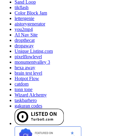
Sand Loop
tikflash
Color Block Jam
lettergenie
aistorygenerator
you2mp4
AI Nav Site
dropthecat
dropaway
Unique Listing.com
pixelflowlevel
monumentvalley 3
hexa away
brain test level
Hotpot Flow
catdom
tonn tone
Wizard Alchemy
taskbarhero
gakuran codes