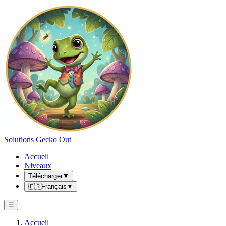
Solutions Gecko Out
Accueil
Niveaux
Télécharger
▼
🇫🇷
Français
▼
☰
Accueil