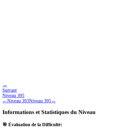
→
Suivant
Niveau
395
←
Niveau
393
Niveau
395
→
Informations et Statistiques du Niveau
🎯 Évaluation de la Difficulté: