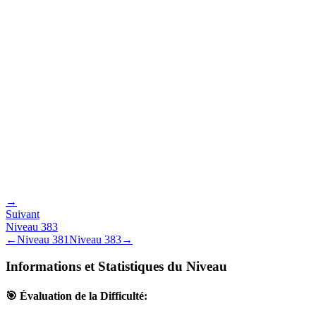
→
Suivant
Niveau
383
←
Niveau
381
Niveau
383
→
Informations et Statistiques du Niveau
🎯 Évaluation de la Difficulté: