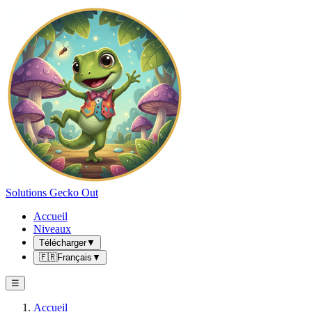
Solutions Gecko Out
Accueil
Niveaux
Télécharger
▼
🇫🇷
Français
▼
☰
Accueil