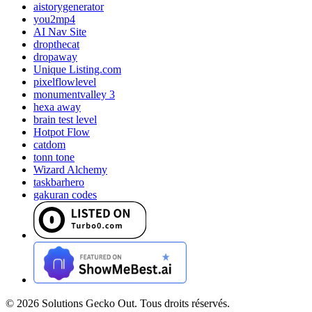
aistorygenerator
you2mp4
AI Nav Site
dropthecat
dropaway
Unique Listing.com
pixelflowlevel
monumentvalley 3
hexa away
brain test level
Hotpot Flow
catdom
tonn tone
Wizard Alchemy
taskbarhero
gakuran codes
©
2026
Solutions Gecko Out. Tous droits réservés.