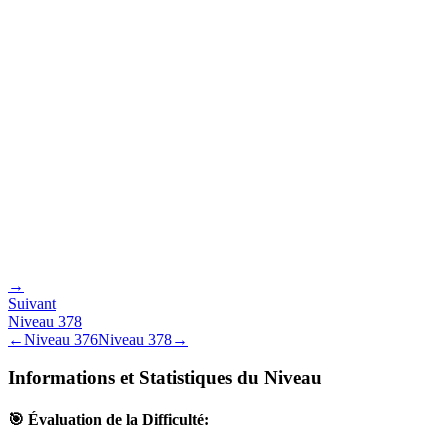
→
Suivant
Niveau
378
←
Niveau
376
Niveau
378
→
Informations et Statistiques du Niveau
🎯 Évaluation de la Difficulté: