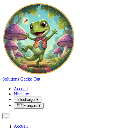
Solutions Gecko Out
Accueil
Niveaux
Télécharger
▼
🇫🇷
Français
▼
☰
Accueil