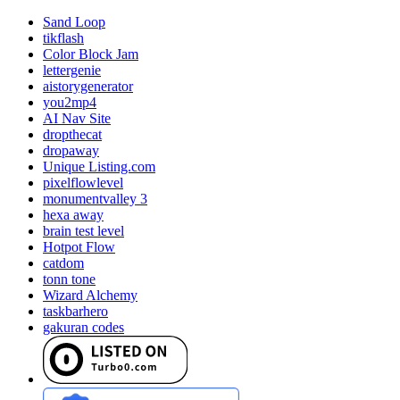
Sand Loop
tikflash
Color Block Jam
lettergenie
aistorygenerator
you2mp4
AI Nav Site
dropthecat
dropaway
Unique Listing.com
pixelflowlevel
monumentvalley 3
hexa away
brain test level
Hotpot Flow
catdom
tonn tone
Wizard Alchemy
taskbarhero
gakuran codes