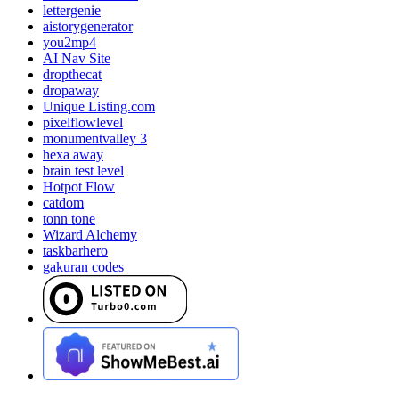
lettergenie
aistorygenerator
you2mp4
AI Nav Site
dropthecat
dropaway
Unique Listing.com
pixelflowlevel
monumentvalley 3
hexa away
brain test level
Hotpot Flow
catdom
tonn tone
Wizard Alchemy
taskbarhero
gakuran codes