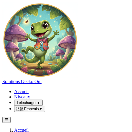
Solutions Gecko Out
Accueil
Niveaux
Télécharger
▼
🇫🇷
Français
▼
☰
Accueil