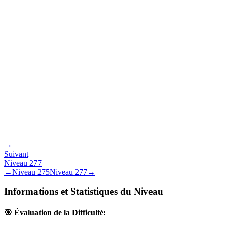
→
Suivant
Niveau
277
←
Niveau
275
Niveau
277
→
Informations et Statistiques du Niveau
🎯 Évaluation de la Difficulté: