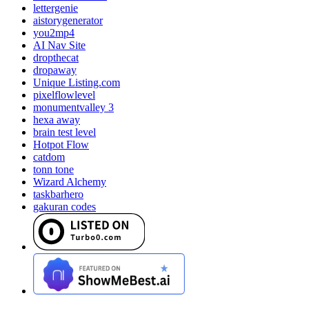
lettergenie
aistorygenerator
you2mp4
AI Nav Site
dropthecat
dropaway
Unique Listing.com
pixelflowlevel
monumentvalley 3
hexa away
brain test level
Hotpot Flow
catdom
tonn tone
Wizard Alchemy
taskbarhero
gakuran codes