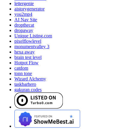
lettergenie
aistorygenerator
you2mp4
AI Nav Site
dropthecat
dropaway
Unique Listing.com
pixelflowlevel
monumentvalley 3
hexa away
brain test level
Hotpot Flow
catdom
tonn tone
Wizard Alchemy
taskbarhero
gakuran codes