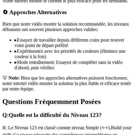
Notre tutoriel montre le chemin le plus efficace pour les débutants.
🔄 Approches Alternatives
Bien que notre vidéo montre la solution recommandée, les niveaux
débutants ont souvent plusieurs approches valides:
▸
Essayez de travailler depuis différents coins pour trouver
votre point de départ préféré
▸
Expérimentez avec les priorités de couleurs (éliminez une
couleur à la fois)
▸
Mode entraînement: Essayez de compléter sans la vidéo
d'abord, puis vérifiez
💡
Note:
Bien que les approches alternatives puissent fonctionner,
notre tutoriel vidéo montre la solution la plus fiable et efficace testée
par notre équipe.
Questions Fréquemment Posées
Q:
Quelle est la difficulté du Niveau
123
?
R:
Le Niveau
123
est classé comme niveau
Simple
(
⭐⭐
).
Build your
skills
Ce niveau nécessite des compétences
intermédiaires
en