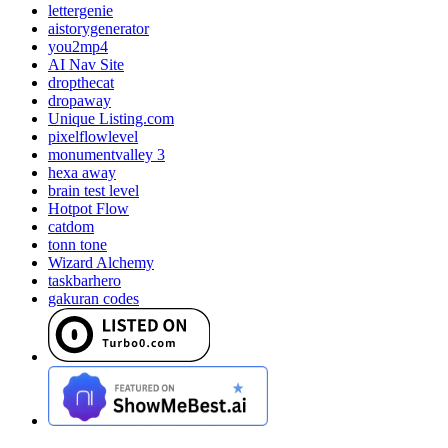
lettergenie
aistorygenerator
you2mp4
AI Nav Site
dropthecat
dropaway
Unique Listing.com
pixelflowlevel
monumentvalley 3
hexa away
brain test level
Hotpot Flow
catdom
tonn tone
Wizard Alchemy
taskbarhero
gakuran codes