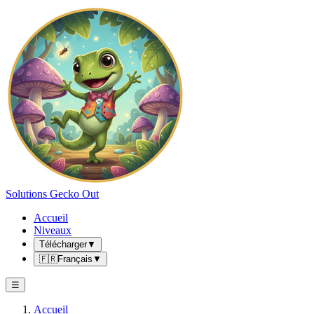
Solutions Gecko Out
Accueil
Niveaux
Télécharger
▼
🇫🇷
Français
▼
☰
Accueil