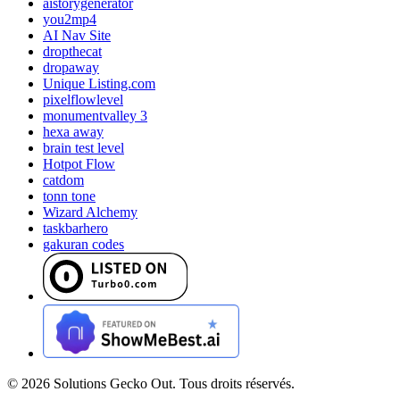
aistorygenerator
you2mp4
AI Nav Site
dropthecat
dropaway
Unique Listing.com
pixelflowlevel
monumentvalley 3
hexa away
brain test level
Hotpot Flow
catdom
tonn tone
Wizard Alchemy
taskbarhero
gakuran codes
©
2026
Solutions Gecko Out. Tous droits réservés.