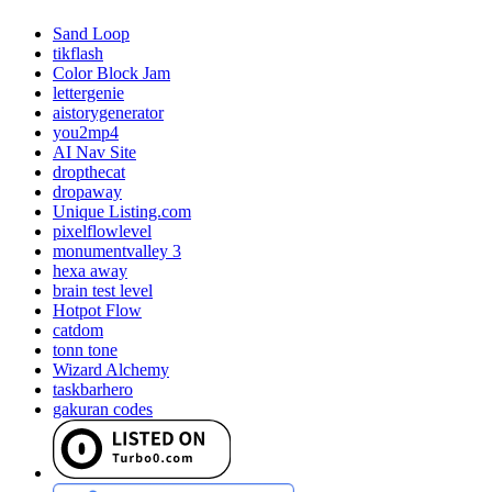
Sand Loop
tikflash
Color Block Jam
lettergenie
aistorygenerator
you2mp4
AI Nav Site
dropthecat
dropaway
Unique Listing.com
pixelflowlevel
monumentvalley 3
hexa away
brain test level
Hotpot Flow
catdom
tonn tone
Wizard Alchemy
taskbarhero
gakuran codes