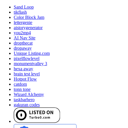
Sand Loop
tikflash
Color Block Jam
lettergenie
aistorygenerator
you2mp4
AI Nav Site
dropthecat
dropaway
Unique Listing.com
pixelflowlevel
monumentvalley 3
hexa away
brain test level
Hotpot Flow
catdom
tonn tone
Wizard Alchemy
taskbarhero
gakuran codes