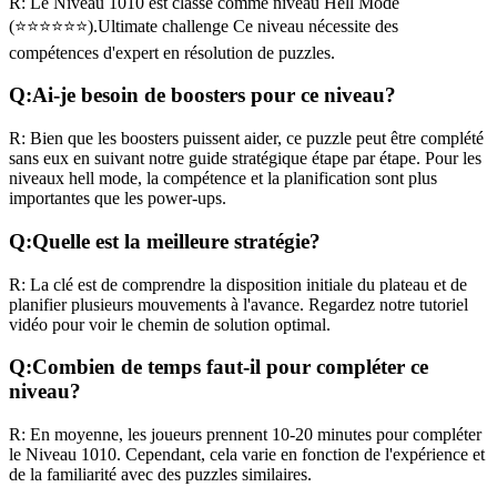
R:
Le Niveau
1010
est classé comme niveau
Hell Mode
(
⭐⭐⭐⭐⭐⭐
).
Ultimate challenge
Ce niveau nécessite des
compétences
d'expert
en résolution de puzzles.
Q:
Ai-je besoin de boosters pour ce niveau?
R:
Bien que les boosters puissent aider, ce puzzle peut être complété
sans eux en suivant notre guide stratégique étape par étape. Pour les
niveaux
hell mode
, la compétence et la planification sont plus
importantes que les power-ups.
Q:
Quelle est la meilleure stratégie?
R:
La clé est de comprendre la disposition initiale du plateau et de
planifier plusieurs mouvements à l'avance. Regardez notre tutoriel
vidéo pour voir le chemin de solution optimal.
Q:
Combien de temps faut-il pour compléter ce
niveau?
R:
En moyenne, les joueurs prennent
10-20 minutes
pour compléter
le Niveau
1010
. Cependant, cela varie en fonction de l'expérience et
de la familiarité avec des puzzles similaires.