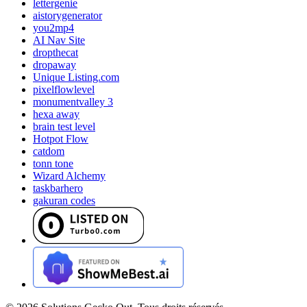
lettergenie
aistorygenerator
you2mp4
AI Nav Site
dropthecat
dropaway
Unique Listing.com
pixelflowlevel
monumentvalley 3
hexa away
brain test level
Hotpot Flow
catdom
tonn tone
Wizard Alchemy
taskbarhero
gakuran codes