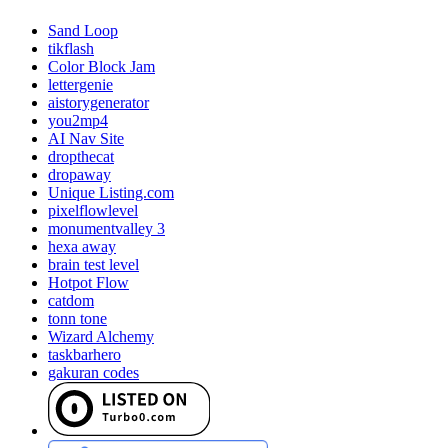
Sand Loop
tikflash
Color Block Jam
lettergenie
aistorygenerator
you2mp4
AI Nav Site
dropthecat
dropaway
Unique Listing.com
pixelflowlevel
monumentvalley 3
hexa away
brain test level
Hotpot Flow
catdom
tonn tone
Wizard Alchemy
taskbarhero
gakuran codes